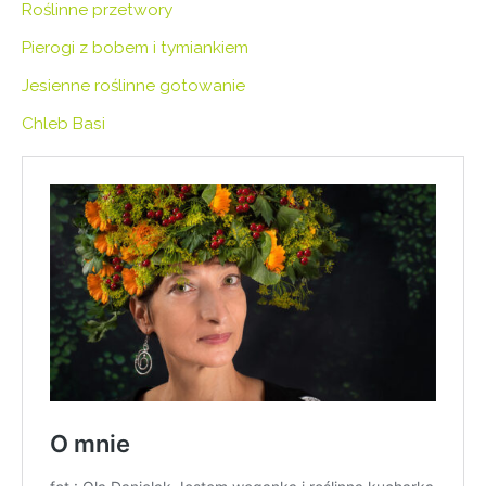
Roślinne przetwory
Pierogi z bobem i tymiankiem
Jesienne roślinne gotowanie
Chleb Basi