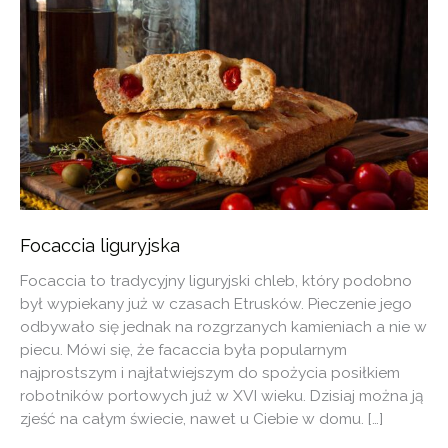
Focaccia liguryjska
Focaccia to tradycyjny liguryjski chleb, który podobno
był wypiekany już w czasach Etrusków. Pieczenie jego
odbywało się jednak na rozgrzanych kamieniach a nie w
piecu. Mówi się, że facaccia była popularnym
najprostszym i najłatwiejszym do spożycia posiłkiem
robotników portowych już w XVI wieku. Dzisiaj można ją
zjeść na całym świecie, nawet u Ciebie w domu. […]