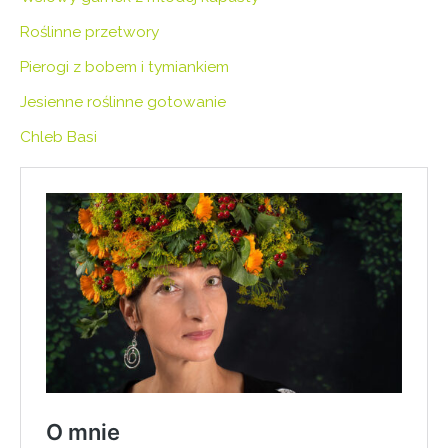
Roślinne przetwory
Pierogi z bobem i tymiankiem
Jesienne roślinne gotowanie
Chleb Basi