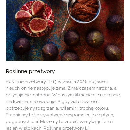
Roślinne przetwory
Roślinne Przetwory 11-13 września 2026 Po jesieni
nieuchronnie następuje zima. Zima czasem mroźna, a
przynajmniej chłodna. W naszym klimacie nic nie rośnie,
nie kwitnie, nie owocuje. A gdy ziąb i szarość
potrzebujemy rozgrzania, witamin i trochę koloru.
Pragniemy też przywoływać wspomnienie ciepłych,
pogodnych dni. Możemy to zrobić, zamykając lato i
jesień w słoikach. Roślinne przetwory […]